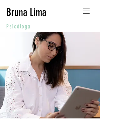
Bruna Lima
Psicóloga
"Embora sejamos
feitos de outros, no