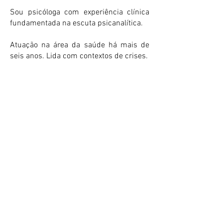
Sou psicóloga com experiência clínica
fundamentada na escuta psicanalítica.
Atuação na área da saúde há mais de
seis anos. Lida com contextos de crises.
Compus o livro Gerontologia na
Assistência Hospitalar da Editora
Manole, com o capítulo Idoso na UTI.
Atendimentos individuais online e em
consultório físico.